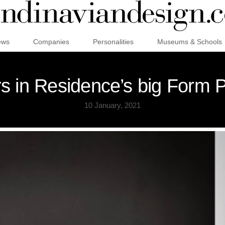
ews
Companies
Personalities
Museums & Schools
rs in Residence’s big Form 
10 January, 2021