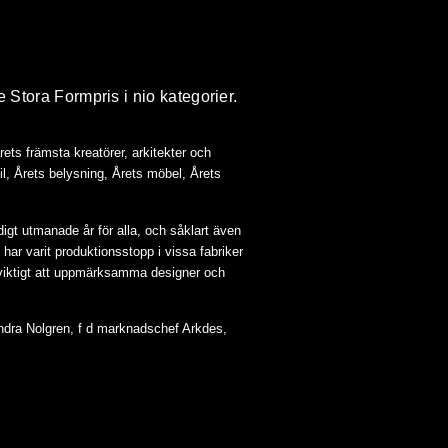
 Stora Formpris i nio kategorier.
rets främsta kreatörer, arkitekter och
fil, Årets belysning, Årets möbel, Årets
digt utmanade år för alla, och såklart även
 har varit produktionsstopp i vissa fabriker
a viktigt att uppmärksamma designer och
andra Nolgren, f d marknadschef Arkdes,