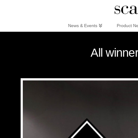
Scandinaviandesign.com
News & Events
Product N
All winne