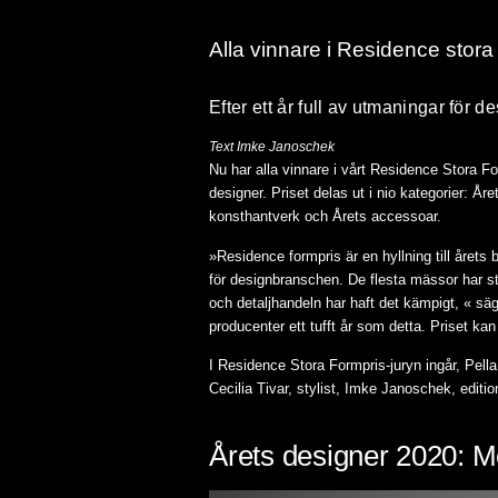
Alla vinnare i Residence stor
Efter ett år full av utmaningar för
Text
Imke
Janoschek
Nu har alla vinnare i vårt Residence Stora For
designer. Priset delas ut i nio kategorier: År
konsthantverk och Årets accessoar.
»Residence formpris är en hyllning till årets 
för designbranschen. De flesta mässor har stäl
och detaljhandeln har haft det kämpigt, « sä
producenter ett tufft år som detta. Priset k
I Residence Stora Formpris-juryn ingår, Pell
Cecilia Tivar, stylist, Imke Janoschek, edit
Årets designer 2020: M