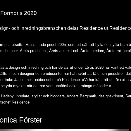
a Formpris 2020
 design- och inredningsbranschen delar Residence ut Residence
mpris utsetts! Vi instiftade priset 2005, som ett sätt att hylla och lyfta fram å
ets designer, Årets producent, Årets arkitekt och Årets inredare, Årets miljöpro
bästa design och inredning och har delats ut under 15 år. 2020 har varit ett väl
lts in och designer och producenter har haft svårt att få ut sin produkter, det
ger Imke Janoschek, editionschef på Residence. »Vi har känt att det är extr
an betyda mycket när det har varit uppförsbacke i många månader.«
a Hedeby, inredare, stylist och bloggare, Anders Bergmark, designskribent, S
ionschef Residence
onica Förster