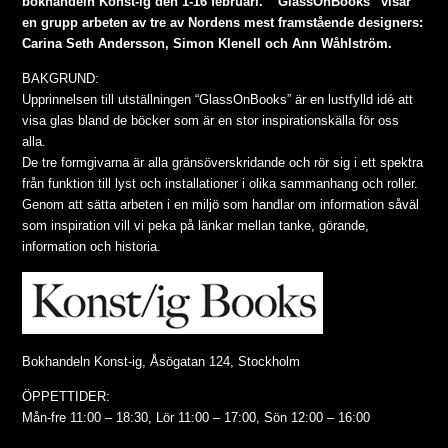
bokhandeln Konst-ig den 1-16 februari.
“GlassOnBooks” visar
en grupp arbeten av tre av Nordens mest framstående designers:
Carina Seth Andersson, Simon Klenell och Ann Wåhlström.
BAKGRUND:
Upprinnelsen till utställningen “GlassOnBooks” är en lustfylld idé att
visa glas bland de böcker som är en stor inspirationskälla för oss
alla.
De tre formgivarna är alla gränsöverskridande och rör sig i ett spektra
från funktion till lyst och installationer i olika sammanhang och roller.
Genom att sätta arbeten i en miljö som handlar om information såväl
som inspiration vill vi peka på länkar mellan tanke, görande,
information och historia.
Bokhandeln Konst-ig, Åsögatan 124, Stockholm
ÖPPETTIDER:
Mån-fre 11:00 – 18:30, Lör 11:00 – 17:00, Sön 12:00 – 16:00