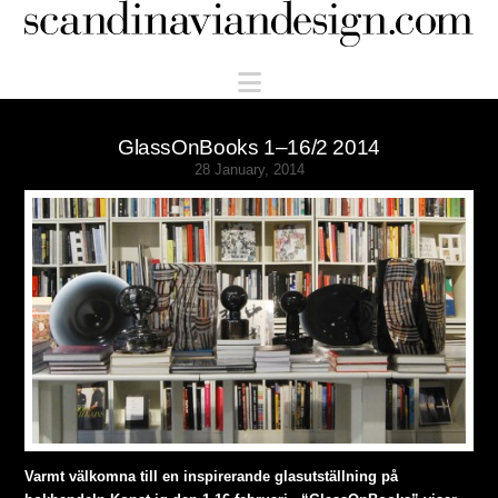
Scandinaviandesign.com
Navigation
GlassOnBooks 1–16/2 2014
28 January, 2014
Varmt välkomna till en inspirerande glasutställning på