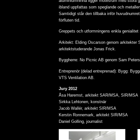
aluminiumhinna ligger mötesrum med stora gla
ibland uppfattas som speglande och metallen
Samtidigt står den tillbaka inför huvudnumr
förfluten tid.
Greppets och utformningens enkla genialitet
Arkitekt: Elding Oscarson genom arkitekte
arkitektstuderande Jonas Frick.
Byggherre: No Picnic AB genom Sam Peters
Entreprenör (delad entreprenad): Bygg: Bygg
VTS Ventilation AB.
Jury 2012
Åsa Haremst, arkitekt SAR/MSA, SIR/MSA
Sirkka Lehtonen, konstnär
Jacob Wallér, arkitekt SIR/MSA
Kerstin Ronnemark, arkitekt SIR/MSA
Daniel Golling, journalist