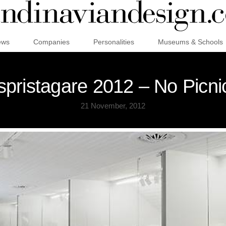
ews
Companies
Personalities
Museums & Schools
spristagare 2012 – No Picni
21 November, 2012