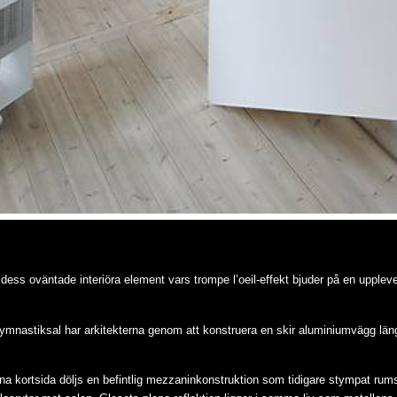
r dess oväntade interiöra element vars trompe l’oeil-effekt bjuder på en upple
 gymnastiksal har arkitekterna genom att konstruera en skir aluminiumvägg lä
kortsida döljs en befintlig mezzaninkonstruktion som tidigare stympat rums