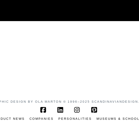
PHIC DESIGN BY OLA MARTON © 1996–2025 SCANDINAVIANDESIGN
Facebook
LinkedIn
Instagram
Pinterest
DUCT NEWS
COMPANIES
PERSONALITIES
MUSEUMS & SCHOO