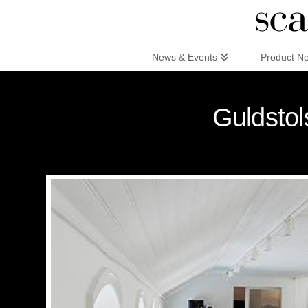
Scandinaviandesign.com
News & Events
Product N
Guldstol