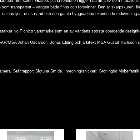
srutor mot salen. Glasets plana reflektion ligger i samma liv som metallens s
 som transparent – väggen både finns och försvinner. Den är skarpskuren, iög
et: salens ljus, dess rymd och den gamla byggnadens okonstlade redovisning a
 stärker No Picnics varumärke som en av världens största oberoende designko
r SAR/MSA Johan Oscarson, Jonas Elding och arkitekt MSA Gustaf Karlsson 
.
amera. Ståltrappor: Sigtuna Smide. Inredning/snickeri: Grötlingbo Möbelfabri