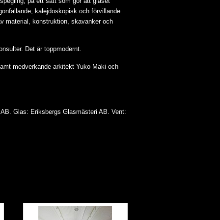
pegling, på ett sätt som gör att glaset
onfallande, kalejdoskopisk och förvillande.
v material, konstruktion, skavanker och
nsulter. Det är toppmodernt.
samt medverkande arkitekt Yuko Maki och
k AB. Glas: Eriksbergs Glasmästeri AB. Vent: