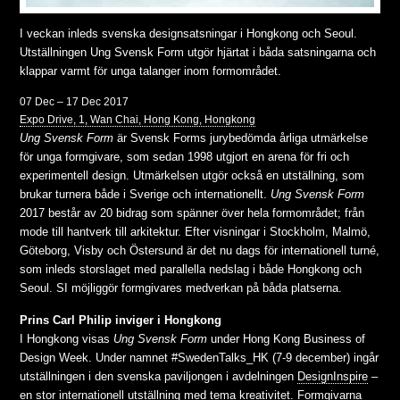
I veckan inleds svenska designsatsningar i Hongkong och Seoul.
Utställningen Ung Svensk Form utgör hjärtat i båda satsningarna och
klappar varmt för unga talanger inom formområdet.
07
Dec –
17
Dec 2017
Expo Drive, 1, Wan Chai, Hong Kong, Hongkong
Ung Svensk Form
är Svensk Forms jurybedömda årliga utmärkelse
för unga formgivare, som sedan 1998 utgjort en arena för fri och
experimentell design. Utmärkelsen utgör också en utställning, som
brukar turnera både i Sverige och internationellt.
Ung Svensk Form
2017 består av 20 bidrag som spänner över hela formområdet; från
mode till hantverk till arkitektur. Efter visningar i Stockholm, Malmö,
Göteborg, Visby och Östersund är det nu dags för internationell turné,
som inleds storslaget med parallella nedslag i både Hongkong och
Seoul. SI möjliggör formgivares medverkan på båda platserna.
Prins Carl Philip inviger i Hongkong
I Hongkong visas
Ung Svensk Form
under Hong Kong Business of
Design Week. Under namnet #SwedenTalks_HK (7-9 december) ingår
utställningen i den svenska paviljongen i avdelningen
DesignInspire
–
en stor internationell utställning med tema kreativitet. Formgivarna