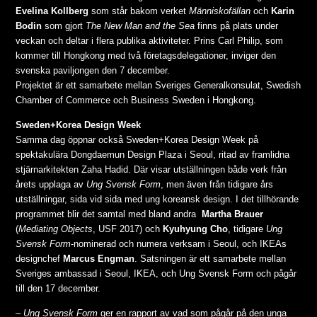
Evelina Kollberg
som står bakom verket
Människofällan
och
Karin
Bodin
som gjort
The New Man and the Sea
finns på plats under
veckan och deltar i flera publika aktiviteter. Prins Carl Philip, som
kommer till Hongkong med två företagsdelegationer, inviger den
svenska paviljongen den 7 december.
Projektet är ett samarbete mellan Sveriges Generalkonsulat, Swedish
Chamber of Commerce och Business Sweden i Hongkong.
Sweden+Korea Design Week
Samma dag öppnar också Sweden+Korea Design Week på
spektakulära Dongdaemun Design Plaza i Seoul, ritad av framlidna
stjärnarkitekten Zaha Hadid. Där visar utställningen både verk från
årets upplaga av
Ung Svensk Form
, men även från tidigare års
utställningar, sida vid sida med ung koreansk design. I det tillhörande
programmet blir det samtal med bland andra
Martha Brauer
(
Mediating Objects
, USF 2017) och
Kyuhyung Cho
, tidigare
Ung
Svensk Form
-nominerad och numera verksam i Seoul, och IKEAs
designchef
Marcus Engman
. Satsningen är ett samarbete mellan
Sveriges ambassad i Seoul, IKEA, och Ung Svensk Form och pågår
till den 17 december.
–
Ung Svensk Form
ger en rapport av vad som pågår på den unga