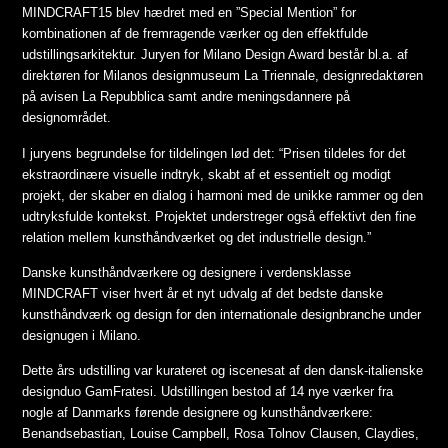
MINDCRAFT15 blev hædret med en ”Special Mention” for
kombinationen af de fremragende værker og den effektfulde
udstillingsarkitektur. Juryen for Milano Design Award består bl.a. af
direktøren for Milanos designmuseum La Triennale, designredaktøren
på avisen La Repubblica samt andre meningsdannere på
designområdet.
I juryens begrundelse for tildelingen lød det: “Prisen tildeles for det
ekstraordinære visuelle indtryk, skabt af et essentielt og modigt
projekt, der skaber en dialog i harmoni med de unikke rammer og den
udtryksfulde kontekst. Projektet understreger også effektivt den fine
relation mellem kunsthåndværket og det industrielle design.”
Danske kunsthåndværkere og designere i verdensklasse
MINDCRAFT viser hvert år et nyt udvalg af det bedste danske
kunsthåndværk og design for den internationale designbranche under
designugen i Milano.
Dette års udstilling var kurateret og iscenesat af den dansk-italienske
designduo GamFratesi. Udstillingen bestod af 14 nye værker fra
nogle af Danmarks førende designere og kunsthåndværkere:
Benandsebastian, Louise Campbell, Rosa Tolnov Clausen, Claydies,