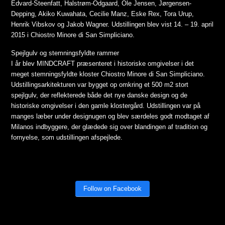
Edvard-Steenfatt, Halstrøm-Odgaard, Ole Jensen, Jørgensen-
Depping, Akiko Kuwahata, Cecilie Manz, Eske Rex, Tora Urup,
Henrik Vibskov og Jakob Wagner. Udstillingen blev vist 14. – 19. april
2015 i Chiostro Minore di San Simpliciano.
Spejlgulv og stemningsfyldte rammer
I år blev MINDCRAFT præsenteret i historiske omgivelser i det
meget stemningsfyldte kloster Chiostro Minore di San Simpliciano.
Udstillingsarkitekturen var bygget op omkring et 500 m2 stort
spejlgulv, der reflekterede både det nye danske design og de
historiske omgivelser i den gamle klostergård. Udstillingen var på
manges læber under designugen og blev særdeles godt modtaget af
Milanos indbyggere, der glædede sig over blandingen af tradition og
fornyelse, som udstillingen afspejlede.
Follow on Facebook