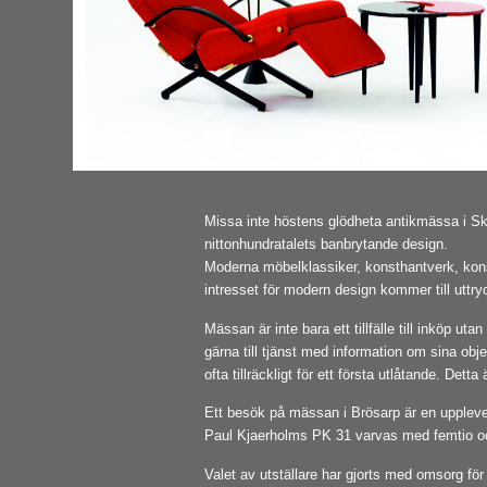
Missa inte höstens glödheta antikmässa i Sk
nittonhundratalets banbrytande design.
Moderna möbelklassiker, konsthantverk, konst
intresset för modern design kommer till uttry
Mässan är inte bara ett tillfälle till inköp u
gärna till tjänst med information om sina obj
ofta tillräckligt för ett första utlåtande. Detta
Ett besök på mässan i Brösarp är en uppleve
Paul Kjaerholms PK 31 varvas med femtio oc
Valet av utställare har gjorts med omsorg fö