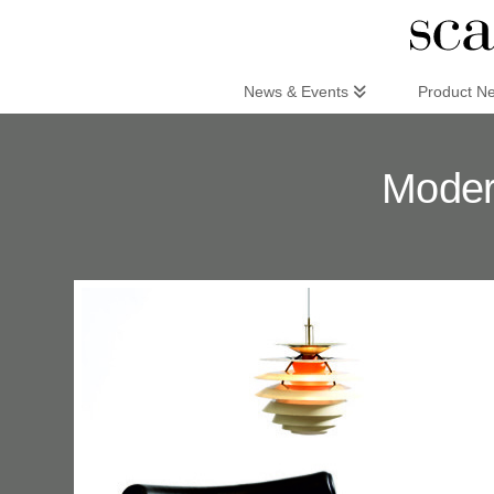
Scandinaviandesign.com
News & Events
Product N
Moder