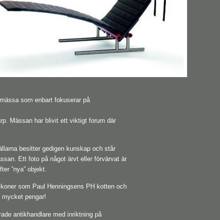
a mässa som enbart fokuserar på
. Mässan har blivit ett viktigt forum där
ställarna besitter gedigen kunskap och står
san. Ett foto på något ärvt eller förvärvat är
efter ”nya” objekt.
ignikoner som Paul Henningsens PH kotten och
a mycket pengar!
rade antikhandlare med inriktning på