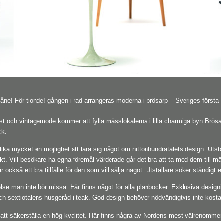
åne! För tionde! gången i rad arrangeras moderna i brösarp – Sveriges först
 och vintagemode kommer att fylla mässlokalerna i lilla charmiga byn Brösarp
ck.
tan lika mycket en möjlighet att lära sig något om nittonhundratalets design. Ut
ekt. Vill besökare ha egna föremål värderade går det bra att ta med dem till mäs
 är också ett bra tillfälle för den som vill sälja något. Utställare söker ständigt 
lse man inte bör missa. Här finns något för alla plånböcker. Exklusiva des
h sextiotalens husgeråd i teak. God design behöver nödvändigtvis inte kost
r att säkerställa en hög kvalitet. Här finns några av Nordens mest välrenomme