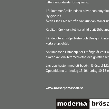
nittonhundratalets formgivning.
I år kommer Antikrundans silver och smyckese
Ryyysare”!
Även Claes Moser från Antikrundan ställer 
Kvalitet före kvantitet har alltid varit Brösa
I år debuterar Fröjel Retro och Design, Klin
kortare uppehåll.
Antikmässan i Brösarp har i många år varit oc
skaran av kvalitetsmedvetna designintresser
Lys upp hösten med ett besök i Brösarp! Mä
Öppettiderna är: fredag 13-19, lördag 10-18 
www.brosarpsmassan.se