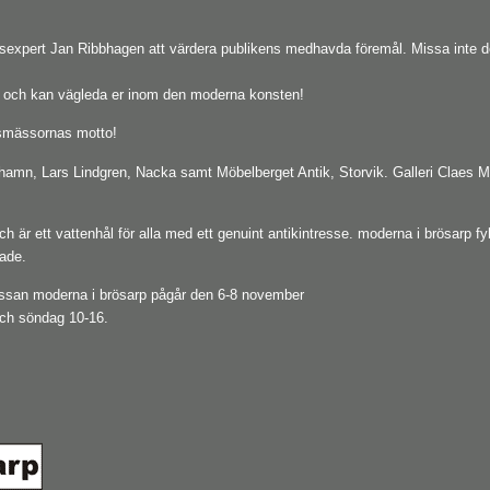
xpert Jan Ribbhagen att värdera publikens medhavda föremål. Missa inte detta 
ut och kan vägleda er inom den moderna konsten!
rpsmässornas motto!
tehamn, Lars Lindgren, Nacka samt Möbelberget Antik, Storvik. Galleri Claes 
h är ett vattenhål för alla med ett genuint antikintresse. moderna i brösarp fyl
ade.
ssan moderna i brösarp pågår den 6-8 november
och söndag 10-16.