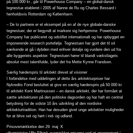
på 100.000 kr., går til Powerhouse Company – en global-dansk
tegnestue etableret i 2005 af Nanne de Ru og Charles Bessard i
henholdsvis Rotterdam og København.
– De to partnere er et eksempel på en af de nye globale-danske
tegnestuer, der er begyndt at markere sig herhjemme. Powerhouse
Company har publiceret og udstillet internationalt og har opbygget en
imponerende research portefølje. Tegnestuen har gjort det til sit
særkende at gå i dybden med enhver detalje og vurdere den ud fra
alle byggeriets aspekter. Tegnestuen hører til blandt vækstlagets
absolut mest talentfulde, lyder det fra Mette Kynne Frandsen.
Særlig hæderspris til arkitekt drevet af visioner
I forbindelse med uddelingen af dette års arkitekturpriser har
Nykredits Fond besluttet at give en særlig hæderspris på 50.000 kr.
til arkitekt Kent Martinussen – en dansk arkitekt, der har formået at
sætte arkitekturen på den politiske dagsorden og har haft en central
betydning for de sidste 10 års udvikling af den nordiske
arkitekturtradition. Han har desuden givet unge arkitekter muligheder
for at blive set og hørt i ind- og udland.
Prisoverrækkelse den 29. maj K
ulturminister Uffe Elbæk overrækker priserne ved et arrangement i