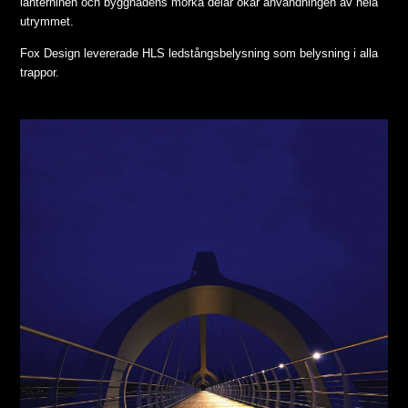
lanterninen och byggnadens mörka delar ökar användningen av hela
utrymmet.
Fox Design levererade HLS ledstångsbelysning som belysning i alla
trappor.