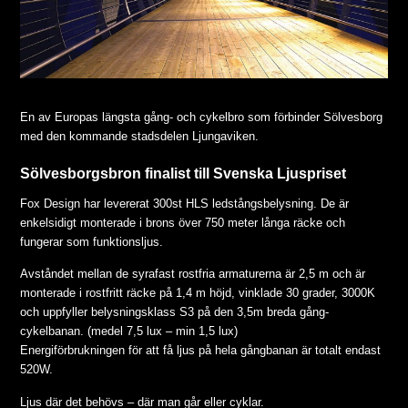
En av Europas längsta gång- och cykelbro som förbinder Sölvesborg
med den kommande stadsdelen Ljungaviken.
Sölvesborgsbron finalist till Svenska Ljuspriset
Fox Design har levererat 300st HLS ledstångsbelysning. De är
enkelsidigt monterade i brons över 750 meter långa räcke och
fungerar som funktionsljus.
Avståndet mellan de syrafast rostfria armaturerna är 2,5 m och är
monterade i rostfritt räcke på 1,4 m höjd, vinklade 30 grader, 3000K
och uppfyller belysningsklass S3 på den 3,5m breda gång-
cykelbanan. (medel 7,5 lux – min 1,5 lux)
Energiförbrukningen för att få ljus på hela gångbanan är totalt endast
520W.
Ljus där det behövs – där man går eller cyklar.