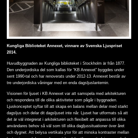
Kungliga Biblioteket Annexet, vinnare av Svenska Ljuspriset
2014.
Huvudbyggnaden av Kungliga biblioteket i Stockholm är från 1877.
Den underjordiska del som kallas för “KB Annexet” byggdes under
sent 1990-tal och har renoverats under 2012-13. Annexet består av
tre underjordiska våningar med en enda dagsljuslanternin.
Visionen för ljuset i KB Annexet var att samspela med arkitekturen
och respondera till de olika aktiviteter som pågår i byggnaden.
Ljuskonceptet syftar till att skapa en balans mellan delar med starkt
dagsljus och delar dit dagsljuset inte når. Ljuset har utformats så att
det är väl integrerat i arkitekturen och flexibelt att anpassa till olika
användares behov så väl som till olika dagljussituationer över året
och dygnet. Att belysa vertikala ytor för att minska kontraster mellan