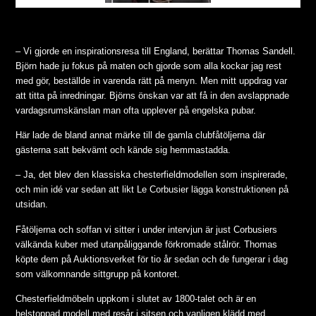
– Vi gjorde en inspirationsresa till England, berättar Thomas Sandell.
Björn hade ju fokus på maten och gjorde som alla kockar jag rest
med gör, beställde in varenda rätt på menyn. Men mitt uppdrag var
att titta på inredningar. Björns önskan var att få in den avslappnade
vardagsrumskänslan man ofta upplever på engelska pubar.
Här lade de bland annat märke till de gamla clubfåtöljerna där
gästerna satt bekvämt och kände sig hemmastadda.
– Ja, det blev den klassiska chesterfieldmodellen som inspirerade,
och min idé var sedan att likt Le Corbusier lägga konstruktionen på
utsidan.
Fåtöljerna och soffan vi sitter i under intervjun är just Corbusiers
välkända kuber med utanpåliggande förkromade stålrör. Thomas
köpte dem på Auktionsverket för tio år sedan och de fungerar i dag
som välkomnande sittgrupp på kontoret.
Chesterfieldmöbeln uppkom i slutet av 1800-talet och är en
helstoppad modell med resår i sitsen och vanligen klädd med