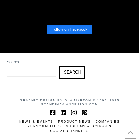
Follow on Facebook
Search
SEARCH
GRAPHIC DESIGN BY OLA MARTON © 1996–2025
SCANDINAVIANDESIGN.COM
Facebook
LinkedIn
Instagram
Pinterest
NEWS & EVENTS
PRODUCT NEWS
COMPANIES
PERSONALITIES
MUSEUMS & SCHOOLS
SOCIAL CHANNELS